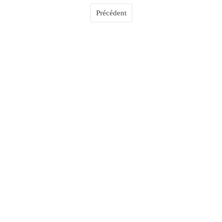
Précédent
COMMENTAIRES
0
LAISSER UN COMMENTAIRE