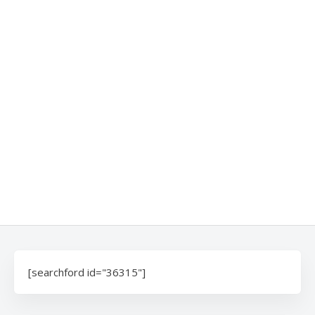
[searchford id="36315"]