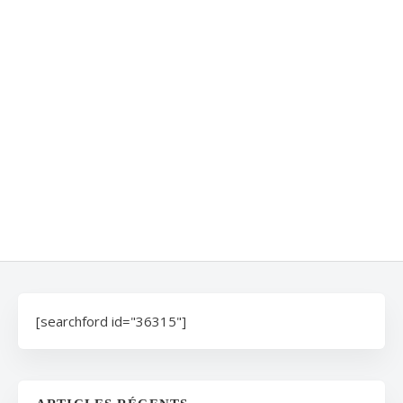
[searchford id="36315"]