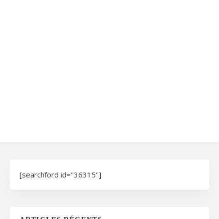
[searchford id="36315"]