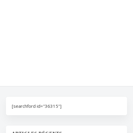
[searchford id="36315"]