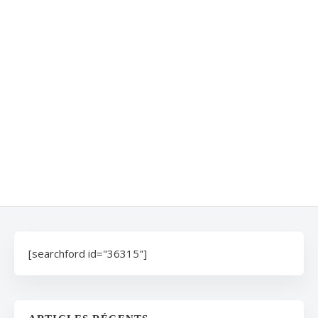
[searchford id="36315"]