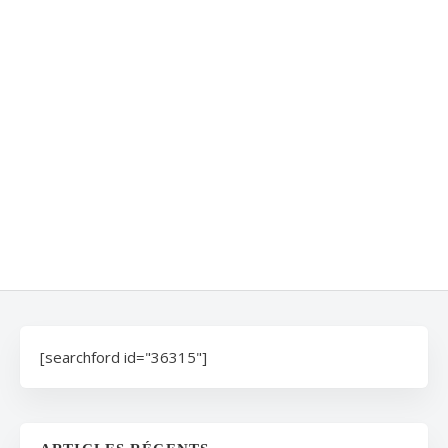
[searchford id="36315"]