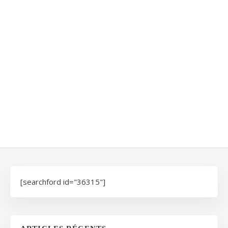
[searchford id="36315"]