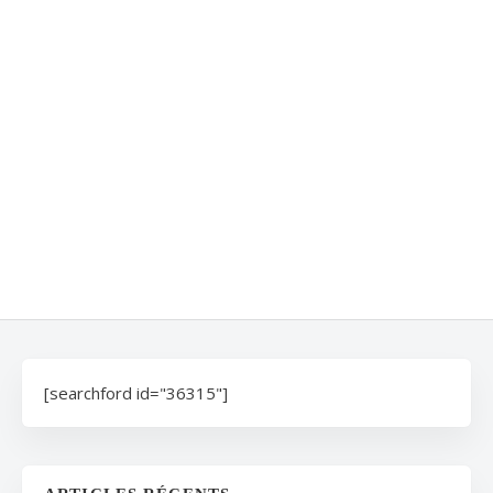
[searchford id="36315"]