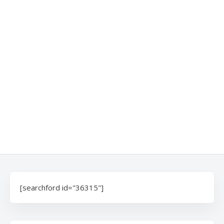
[searchford id="36315"]