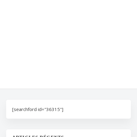
[searchford id="36315"]