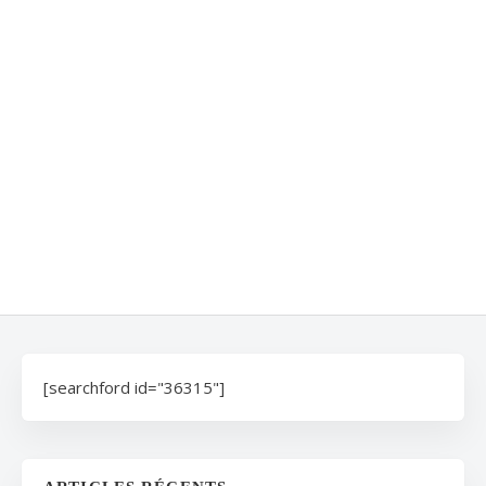
[searchford id="36315"]