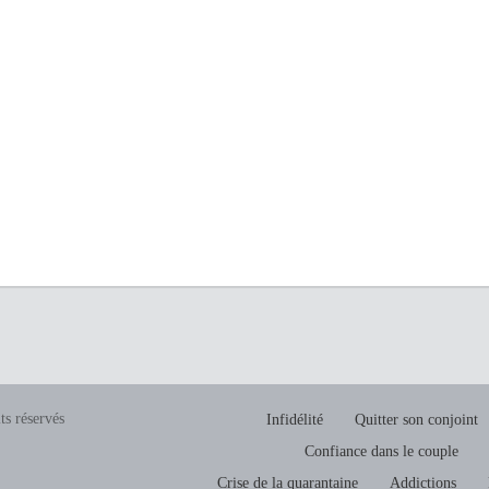
ts réservés
Infidélité
Quitter son conjoint
Confiance dans le couple
Crise de la quarantaine
Addictions