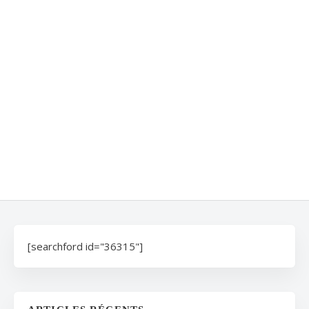
[searchford id="36315"]