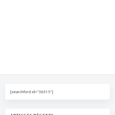
[searchford id="36315"]