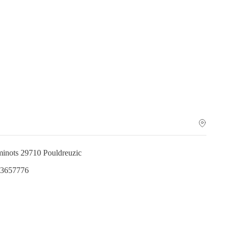
minots 29710 Pouldreuzic
.3657776