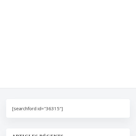
[searchford id="36315"]