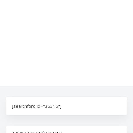
[searchford id="36315"]