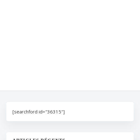
[searchford id="36315"]