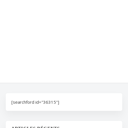
[searchford id="36315"]