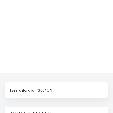
[searchford id="36315"]