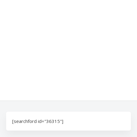
[searchford id="36315"]