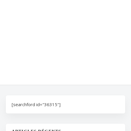
[searchford id="36315"]