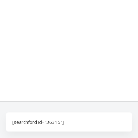
[searchford id="36315"]