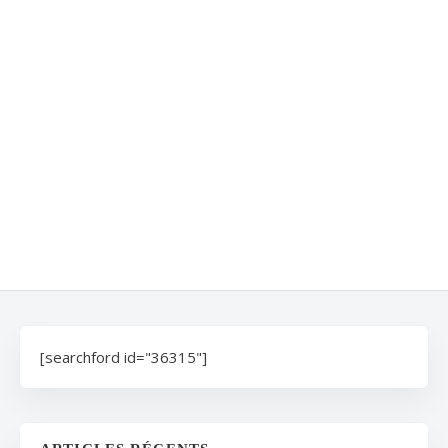
[searchford id="36315"]