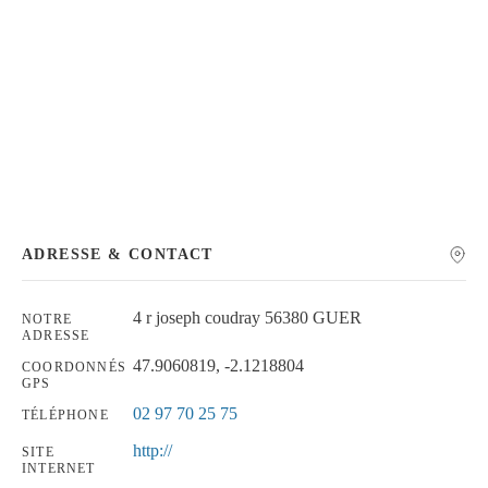
Chercher
ADRESSE & CONTACT
4 r joseph coudray 56380 GUER
NOTRE
ADRESSE
47.9060819, -2.1218804
COORDONNÉS
GPS
02 97 70 25 75
TÉLÉPHONE
http://
SITE
INTERNET