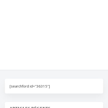
[searchford id="36315"]