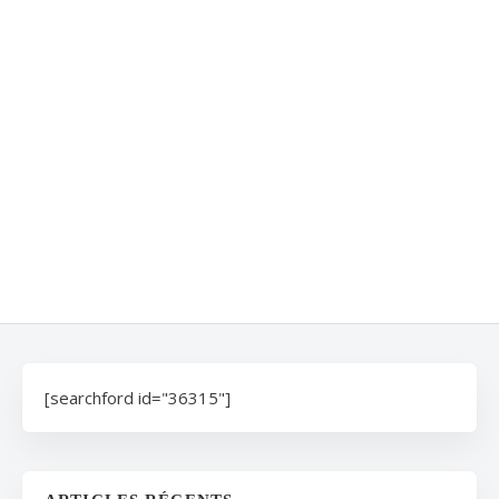
[searchford id="36315"]