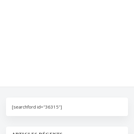
[searchford id="36315"]