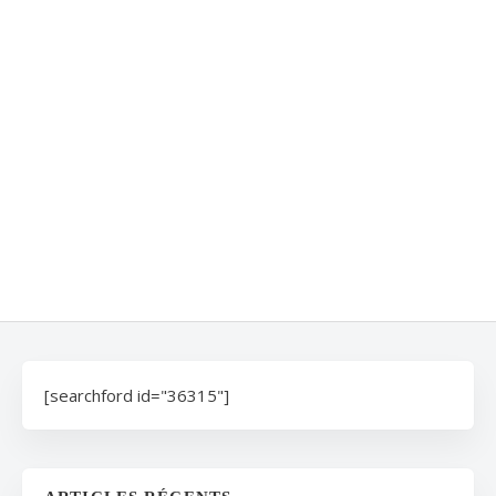
[searchford id="36315"]