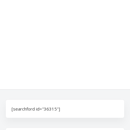
[searchford id="36315"]