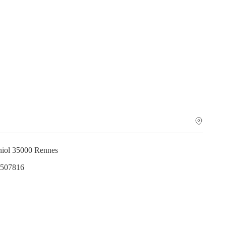
aniol 35000 Rennes
6507816