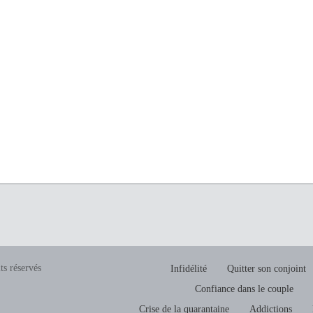
ts réservés
Infidélité
Quitter son conjoint
Confiance dans le couple
Crise de la quarantaine
Addictions