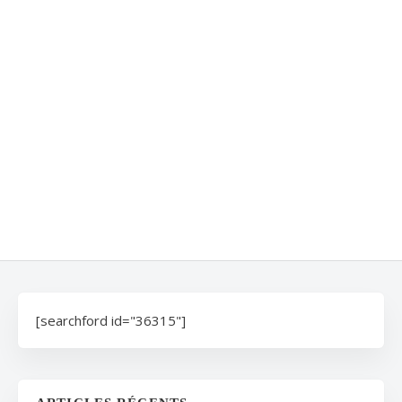
[searchford id="36315"]