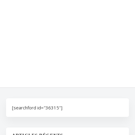
[searchford id="36315"]