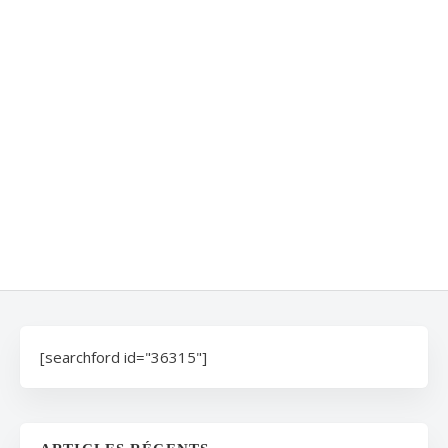
[searchford id="36315"]