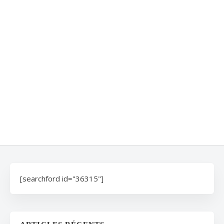
[searchford id="36315"]