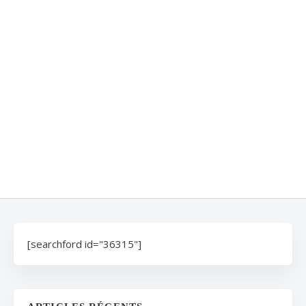
[searchford id="36315"]