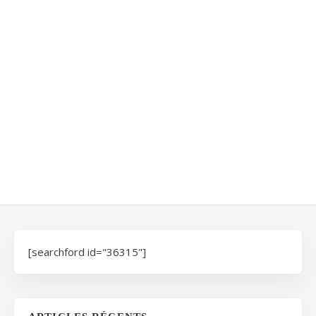
[searchford id="36315"]