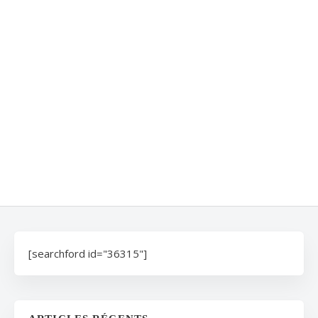
[searchford id="36315"]