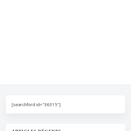
[searchford id="36315"]