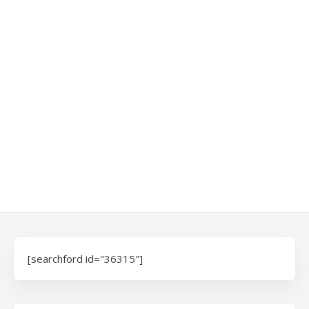
[searchford id="36315"]