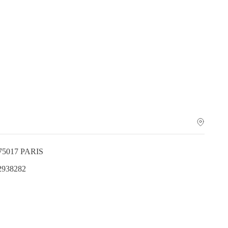
 75017 PARIS
.2938282