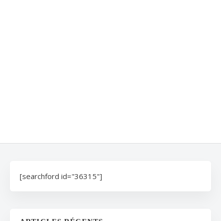
[searchford id="36315"]