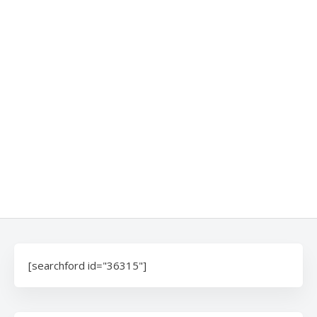
[searchford id="36315"]