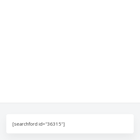
[searchford id="36315"]