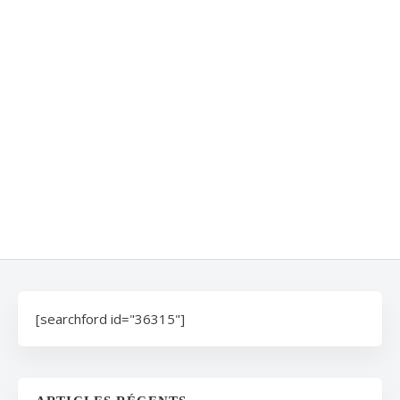
[searchford id="36315"]