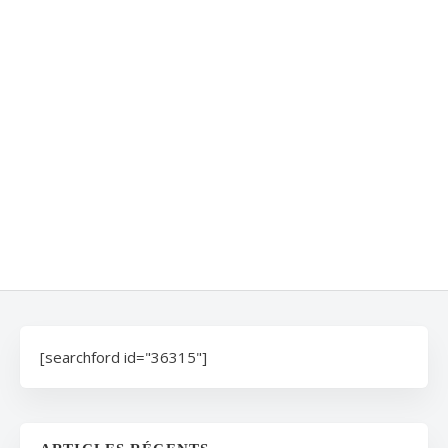
[searchford id="36315"]