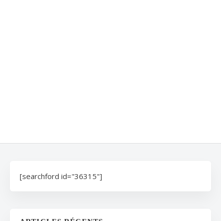
[searchford id="36315"]