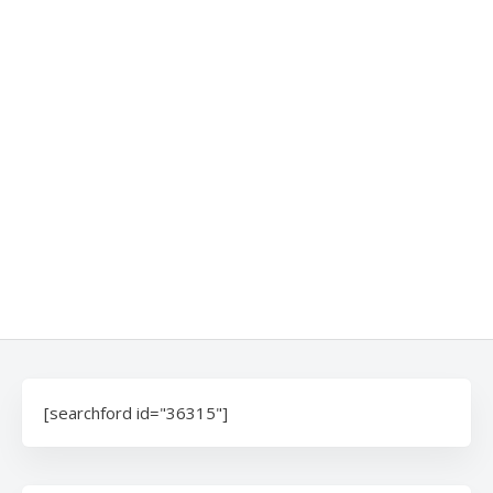
[searchford id="36315"]