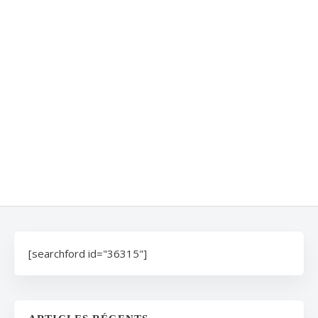
[searchford id="36315"]